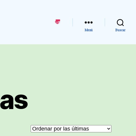
〠
Menú
Buscar
cas