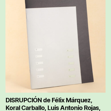
producto
tiene
múltiples
variantes.
Las
opciones
se
pueden
elegir
en
la
página
de
producto
DISRUPCIÓN de Félix Márquez,
Koral Carballo, Luis Antonio Rojas,