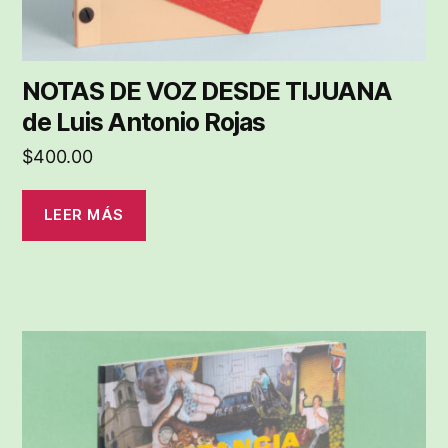
NOTAS DE VOZ DESDE TIJUANA
de Luis Antonio Rojas
$
400.00
LEER MÁS
Este
producto
tiene
múltiples