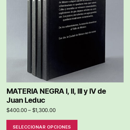
variantes.
Las
opciones
se
pueden
elegir
en
la
página
de
producto
MATERIA NEGRA I, II, III y IV de
Juan Leduc
Price
$
400.00
–
$
1,300.00
range:
$400.00
SELECCIONAR OPCIONES