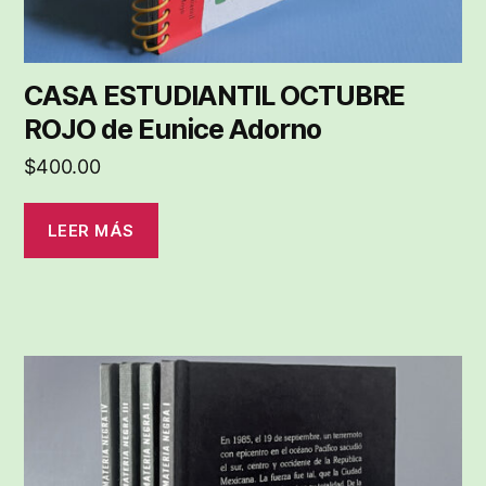
CASA ESTUDIANTIL OCTUBRE
ROJO de Eunice Adorno
$
400.00
LEER MÁS
Este
producto
tiene
múltiples