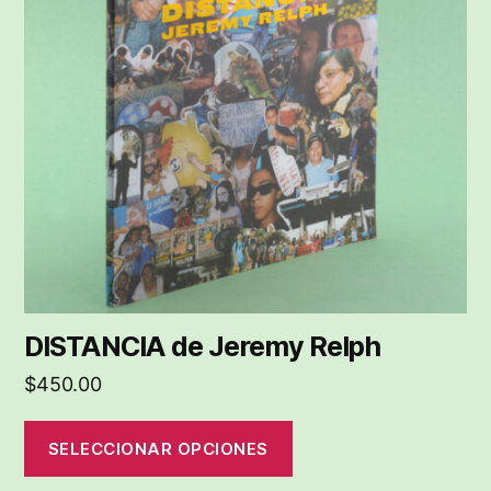
variantes.
Las
opciones
se
pueden
elegir
en
la
página
de
producto
DISTANCIA de Jeremy Relph
$
450.00
SELECCIONAR OPCIONES